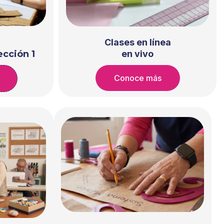
Clases en línea
cción 1
en vivo
Conoce más