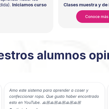
dida).
Iniciamos curso
Clases muestra y de
Conoce más
estros alumnos opi
Amo este sistema para aprender a coser y
confeccionar ropa. Que gusto haber encontrado
esto en YouTube. 🙏🏼🙏🏼🙏🏼🙏🏼🙏🏼