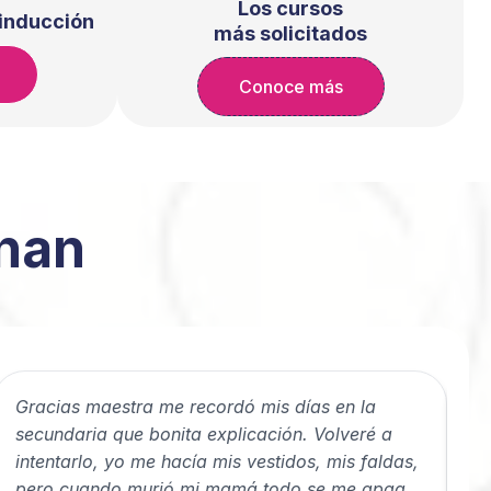
Los cursos
 inducción
más solicitados
Conoce más
nan
Gracias maestra me recordó mis días en la
El
secundaria que bonita explicación. Volveré a
co
intentarlo, yo me hacía mis vestidos, mis faldas,
Co
pero cuando murió mi mamá todo se me apagó
Cy